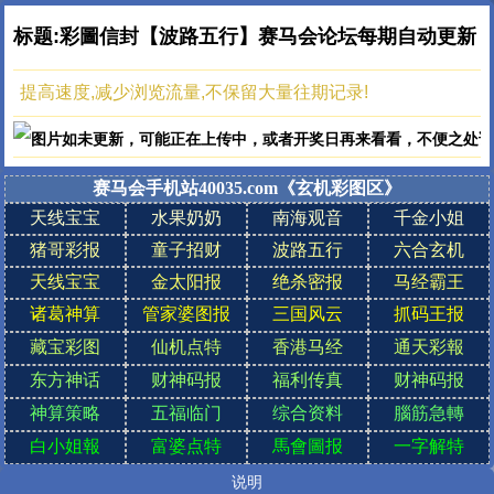
标题:彩圖信封【波路五行】赛马会论坛每期自动更新
提高速度,减少浏览流量,不保留大量往期记录!
赛马会
手机站40035.com《玄机彩图区》
天线宝宝
水果奶奶
南海观音
千金小姐
猪哥彩报
童子招财
波路五行
六合玄机
天线宝宝
金太阳报
绝杀密报
马经霸王
诸葛神算
管家婆图报
三国风云
抓码王报
藏宝彩图
仙机点特
香港马经
通天彩報
东方神话
财神码报
福利传真
财神码报
神算策略
五福临门
综合资料
腦筋急轉
白小姐報
富婆点特
馬會圖报
一字解特
说明